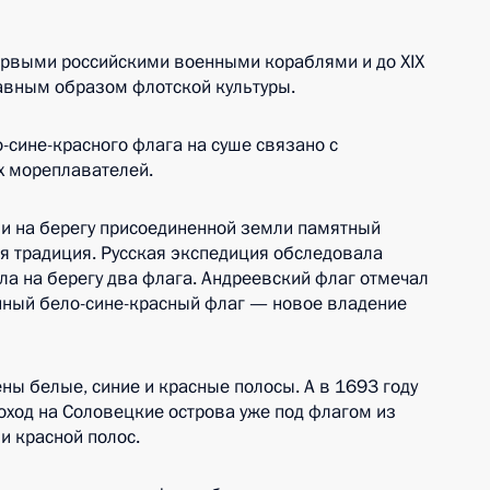
ервыми российскими военными кораблями и до XIX
авным образом флотской культуры.
-сине-красного флага на суше связано с
х мореплавателей.
ли на берегу присоединенной земли памятный
ая традиция. Русская экспедиция обследовала
а на берегу два флага. Андреевский флаг отмечал
енный бело-сине-красный флаг — новое владение
ены белые, синие и красные полосы. А в 1693 году
оход на Соловецкие острова уже под флагом из
и красной полос.