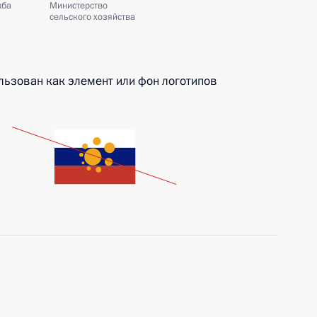
жба
Министерство
сельского хозяйства
льзован как элемент или фон логотипов