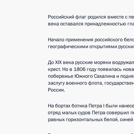
Российский флаг родился вместе с п
века оставался принадлежностью гл
Начало применения российского бело
географическими открытиями русски
До XIX века русские моряки водружа
крест. Но в 1806 году появилась нов
побережье Южного Сахалина и поднял
заслугу военного флота, государств
России.
На бортах ботика Петра I были нанес
отряд малых судов Петра совершил п
равных горизонтальных белой, синей 