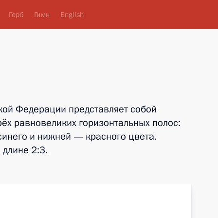
Герб
Гимн
English
кой Федерации представляет собой
рёх равновеликих горизонтальных полос:
синего и нижней — красного цвета.
длине 2:3.