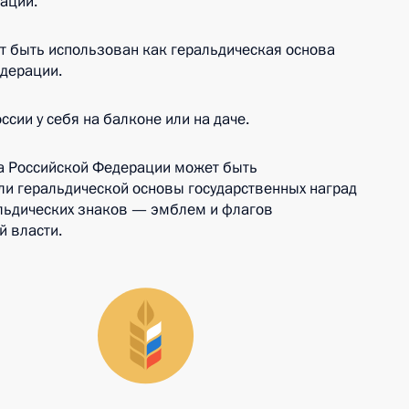
ации.
т быть использован как геральдическая основа
едерации.
сии у себя на балконе или на даче.
а Российской Федерации может быть
ли геральдической основы государственных наград
альдических знаков — эмблем и флагов
й власти.