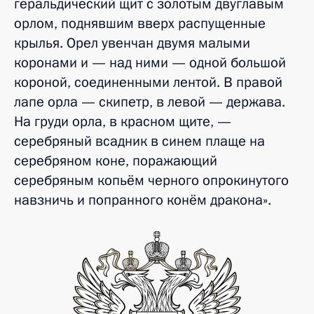
геральдический щит с золотым двуглавым
орлом, поднявшим вверх распущенные
крылья. Орел увенчан двумя малыми
коронами и — над ними — одной большой
короной, соединенными лентой. В правой
лапе орла — скипетр, в левой — держава.
На груди орла, в красном щите, —
серебряный всадник в синем плаще на
серебряном коне, поражающий
серебряным копьём черного опрокинутого
навзничь и попранного конём дракона».