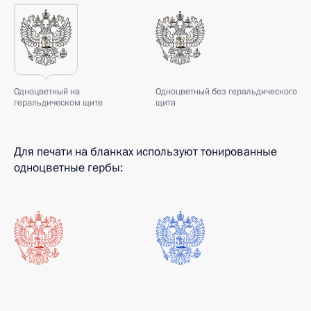
Одноцветный на
Одноцветный без геральдического
геральдическом щите
щита
Для печати на бланках используют тонированные
одноцветные гербы: